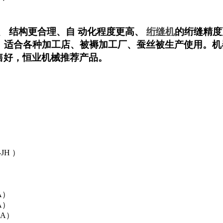
、 结构更合理、自 动化程度更高、
绗缝机
的绗缝精度
适合各种加工店、被褥加工厂、蚕丝被生产使用。机
售好，恒业机械推荐产品。
）
JH ）
A）
A）
3A）