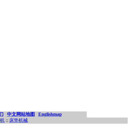
们
中文网站地图
Englishmap
机
::
床垫机械