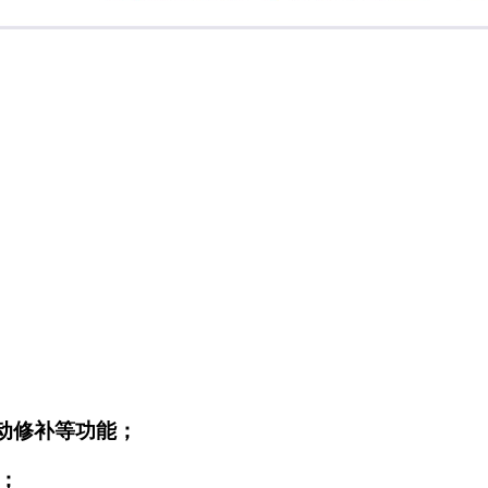
动修补等功能；
；