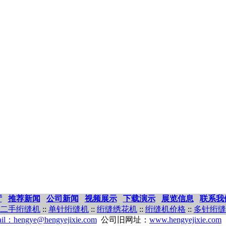
厅
推荐新闻
公司新闻
视频展示
下载演示
展览信息
联系我
二手绗缝机
::
单针绗缝机
::
绗缝绣花机
::
绗缝机价格
::
多针绗缝
il：hengye@hengyejixie.com
公司旧网址：
www.hengyejixie.com