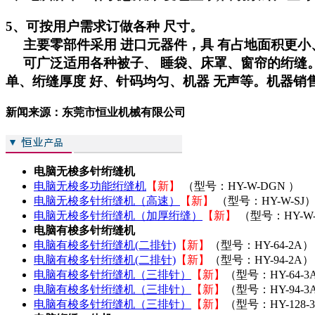
5、可按用户需求订做各种 尺寸。
主要零部件采用 进口元器件，具 有占地面积更小
可广泛适用各种被子、 睡袋、床罩、窗帘的绗缝。
单、绗缝厚度 好、针码均匀、机器 无声等。机器销
新闻来源：东莞市恒业机械有限公司
电脑无梭多针绗缝机
电脑无梭多功能绗缝机
【新】
（型号：HY-W-DGN ）
电脑无梭多针绗缝机（高速）
【新】
（型号：HY-W-SJ
电脑无梭多针绗缝机（加厚绗缝）
【新】
（型号：HY-W-
电脑有梭多针绗缝机
电脑有梭多针绗缝机(二排针)
【新】
（型号：HY-64-2A）
电脑有梭多针绗缝机(二排针)
【新】
（型号：HY-94-2A）
电脑有梭多针绗缝机（三排针）
【新】
（型号：HY-64-3
电脑有梭多针绗缝机（三排针）
【新】
（型号：HY-94-3
电脑有梭多针绗缝机（三排针）
【新】
（型号：HY-128-