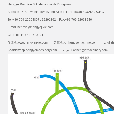
Hengye Machine S.A. de la cité de Dongwan
Adresse:16, rue wentangwenzeng, ville est, Dongwan, GUANGDONG
Tel:+86-769-22264807 ; 22291362 Fax:+86-769-22663246
E-mail:hengye@hengyejixie.com
Code postal / ZIP::523121
简体版:www.hengyejixie.com 繁体版: cn.hengyemachine.com English: ww
Spanish:esp.hengyemachinery.com العربية :ar.h