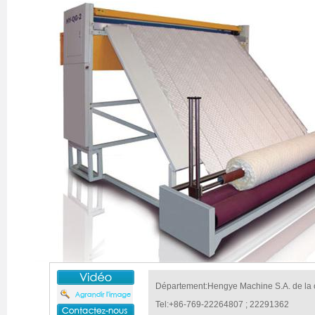
Département:Hengye Machine S.A. de la
Tel:+86-769-22264807 ; 22291362