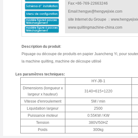
Fax:+86-769-22663246
Email:hengye@hengyejixie.com
site Internet du Groupe
：www.hengyejixie
www.quiltingmachine-china.com
Description du produit
:
Piquage ou découpe de produits en papier Juancheng Yi, pour souten
la machine quilting, machine de découpe utilisé
Les paramètres techniques:
HY-JB-1
Dimensions (longueur x
3140×615×1220
largeur x hauteur)
Vitesse d'enroulement
5M / min
Liquidation largeur
2500
Puissance moteur
0.55KW / KW
Tension
380V/50HZ
Poids
300kg